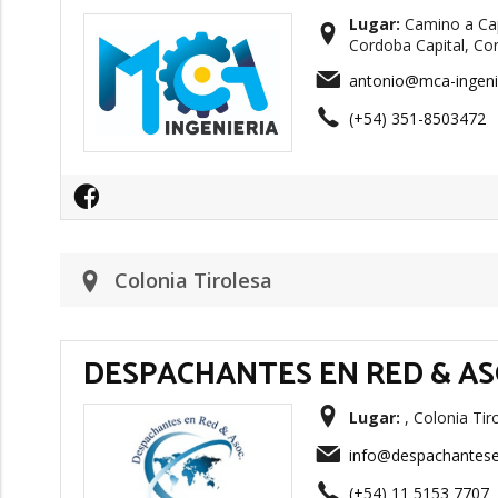
Lugar:
Camino a Cap
Cordoba Capital, Co
antonio@mca-ingeni
(+54) 351-8503472
Colonia Tirolesa
DESPACHANTES EN RED & A
Lugar:
, Colonia Tir
info@despachantese
(+54) 11 5153 7707