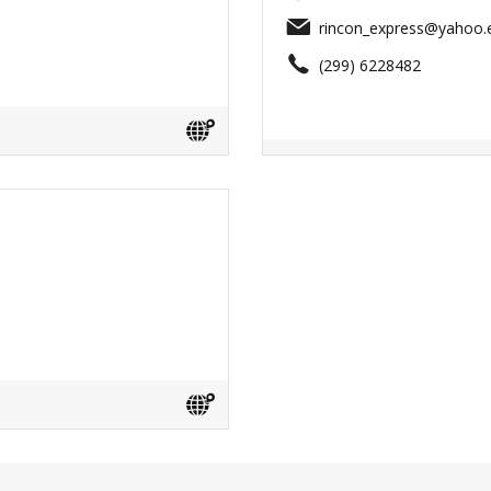
rincon_express@yahoo.
(299) 6228482