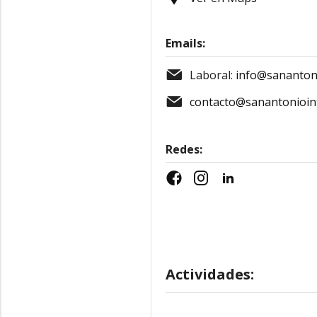
Emails:
Laboral:
info@sananton
contacto@sanantonioin
Redes:
Actividades: