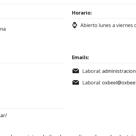
Horario:
Abierto lunes a viernes d
ina
Emails:
Laboral:
administracio
Laboral:
oxbeel@oxbeel
ar/