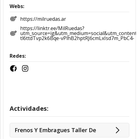
Webs:
https://milruedas.ar
https://linktr.ee/MilRuedas?
utm_source=ig&utm_medium=social&utm_conte
tl6ttdTvp2k6Bqe-vPlhB2hptRJ6cmLxIsd7m_PbC4-
Redes:
Actividades:
Frenos Y Embragues Taller De