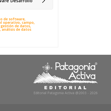
ware Desarrollo
llo de software,
ol operativo, campo,
 gestión de datos,
, análisis de datos
Editorial Patagonia Activa @2003 - 2026