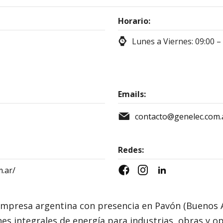
Horario:
Lunes a Viernes: 09:00 –
Emails:
contacto@genelec.com.
Redes:
.ar/
empresa argentina con presencia en Pavón (Buenos A
es integrales de energía para industrias, obras y op