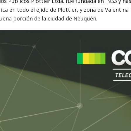
os Públicos Plottier Ltda. fue fundada en 1953 y has
rica en todo el ejido de Plottier, y zona de Valentina
ueña porción de la ciudad de Neuquén.