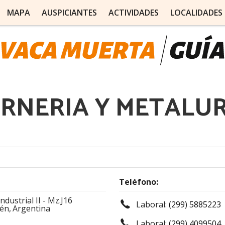
MAPA
AUSPICIANTES
ACTIVIDADES
LOCALIDADES
RNERIA Y METALU
Teléfono:
dustrial II - Mz.J16
Laboral:
(299) 5885223
én,
Argentina
Laboral:
(299) 4099504