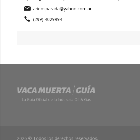
aridosparada@yahoo.com.ar
(299) 4029994
La Guía Oficial de la Industria Oil & Gas
2026 © Todos los derechos reservados,