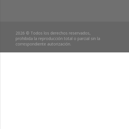
2026 © Todos los derechos reservados,
prohibida la reproducción total o parcial sin la
correspondiente autorización.