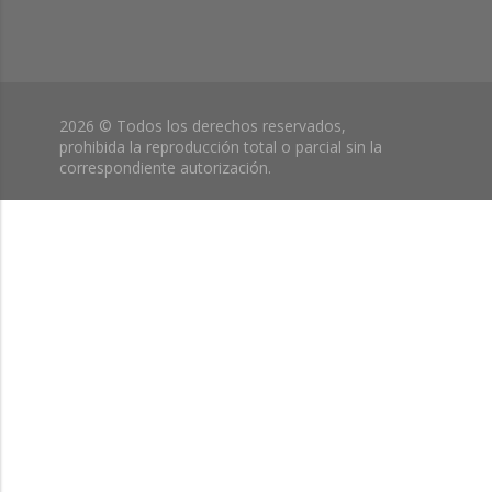
2026 © Todos los derechos reservados,
prohibida la reproducción total o parcial sin la
correspondiente autorización.