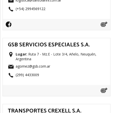
logistica@santoianni.com.ar
(+54) 2994569122
GSB SERVICIOS ESPECIALES S.A.
Lugar:
Ruta 7 - Mz.E - Lote 3/4, Añelo, Neuquén,
Argentina
agomez@gsb.com.ar
(299) 4433009
TRANSPORTES CREXELL S.A.