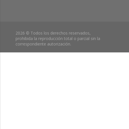
2026 © Todos los derechos reservados,
prohibida la reproducción total o parcial sin la
correspondiente autorización.