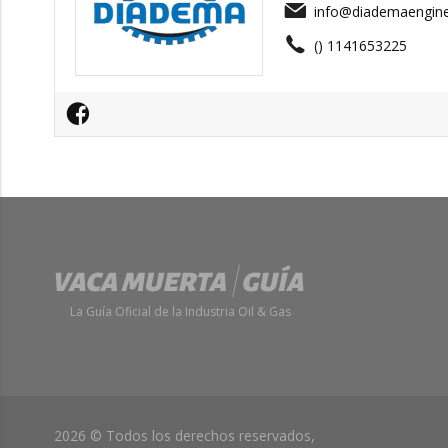
info@diademaengin
() 1141653225
La Guía Oficial de la Industria Oil & Gas
2026 © Todos los derechos reservados,