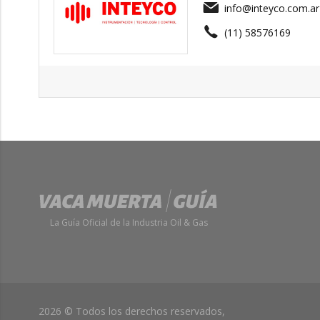
info@inteyco.com.ar
(11) 58576169
La Guía Oficial de la Industria Oil & Gas
2026 © Todos los derechos reservados,