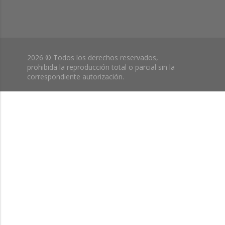
2026 © Todos los derechos reservados,
prohibida la reproducción total o parcial sin la
correspondiente autorización.