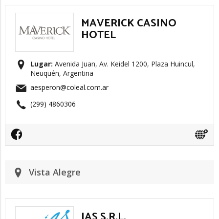
MAVERICK CASINO
HOTEL
Lugar:
Avenida Juan, Av. Keidel 1200, Plaza Huincul,
Neuquén, Argentina
aesperon@coleal.com.ar
(299) 4860306
Vista Alegre
JAS S.R.L.