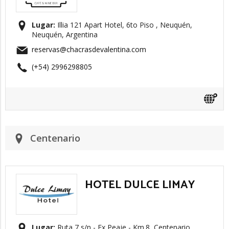
Lugar:
Illia 121 Apart Hotel, 6to Piso , Neuquén,
Neuquén, Argentina
reservas@chacrasdevalentina.com
(+54) 2996298805
Centenario
HOTEL DULCE LIMAY
Lugar:
Ruta 7 s/n - Ex Peaje - Km.8, Centenario,