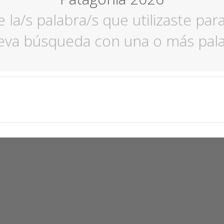
e la/s palabra/s que utilizaste pa
ueva búsqueda con una o más palab